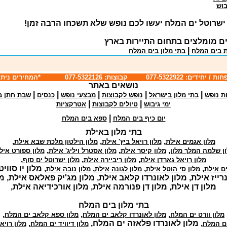
בוש
 ישרוטל ים המלח יעשו לכם נופש שלא תשכחו הרבה זמן!
ם מומלצים בתחום התיירות בארץ
|
ת בים המלח
בתי מלון בים המלח
קבוצות: 077-5322126 *המחירים ניתנים לשינוי
נושאים באתר
|
|
|
|
|
ת נופש
בתי מלון בישראל
נופש לקבוצות
מבצעי נופש
כנסים
שבת חתן ב
|
|
ימי גיבוש
טיולים לקבוצות
אטרקציות
|
יום כיף בים המלח
ספא בים המלח
בתי מלון באילת
,
,
,
מלון אגמים אילת
מלון רויאל ביץ' אילת
מלון הילטון מלכת שבא אילת
,
,
,
ן שלמה המלך מלון
מלון קיסר אילת
מלון אסטרל ויליג' אילת
מלון ספורט איל
,
,
,
מלון רויאל גארדן אילת
מלון ריביירה אילת
מלון ישרוטל ים סוף
,
,
,
, מלון יו סווי
ים אילת
מלון סי הוטל אילת
מלון לגונה אילת
מלון נובה אילת
רייז אילת, מלון לאונרדו קלאב אילת, מלון מג'יק פאלאס אילת, מל
מלון דן אילת, מלון דן פנורמה אילת, מלון אורכידיאה אילת,
בתי מלון בים המלח
,
,
,
מלון וורט ים המלח
מלון לאונרדו קלאב ים המלח
מלון ספא קלאב ים המלח
, מלון לאונרדו פלאזה ים המלח,
,
ים המלח
מלון דיוויד ים המלח
מלון רויא