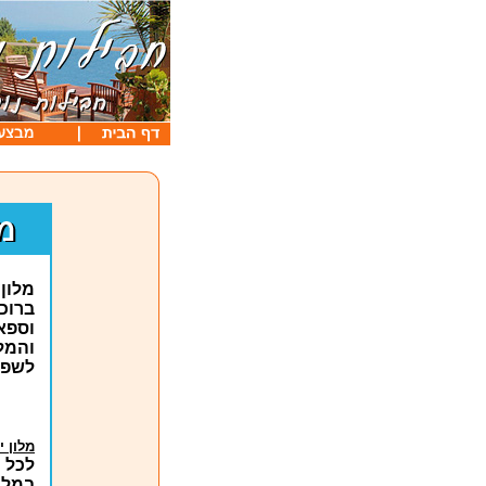
מלון 
ברוכ
וספא
והמל
לשפת
מלון 
לכל 
במלון