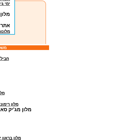
ימי גי
מלון
אתרי
מלונו
משפחות / יחידים: 077-5322922 
חבילו
מלו
מלון רימונ
מלון מג'יק סאנ
מלון בראון 