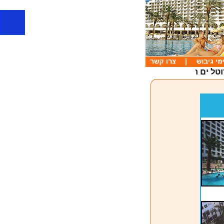
טל ים המלח, מלונות בים המלח, נופש קבוצות, משפחות