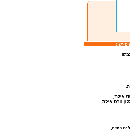
מלון
,
ת
טס אילת,
ון וורט אילת,
,
ל ים המלח