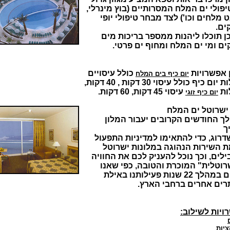
פולי ים המלח המסרותיים (בוץ מינרלי,
מלחים וכו') לצד מבחר טיפולי יופי
ים.
ן תוכלו ליהנות ממספר בריכות מים
ם ומי ים המלח ומחוף ים פרטי.
ן אפשרויות
כולל עיסויים
יום כיף בים המלח
ום כיף כולל עיסוי 30 דקות , 40 דקות,
ות
עיסוי 45 דקות, 60 דקות.
יום כיף זוגי
 ישרוטל ים המלח
ך החודשים הקרובים יעבור המלון
ך
דרוג, כדי להתאימו למדיניות התפעול
ת השירות הנהוגה במלונות ישרוטל
לים, וכך נוכל להעניק לכם את החוויה
רוטלית" המוכרת והטובה, כפי שאנו
 22 שנות פעילותנו באילת
רים אחרים ברחבי הארץ.
ויות לשילוב:
יות