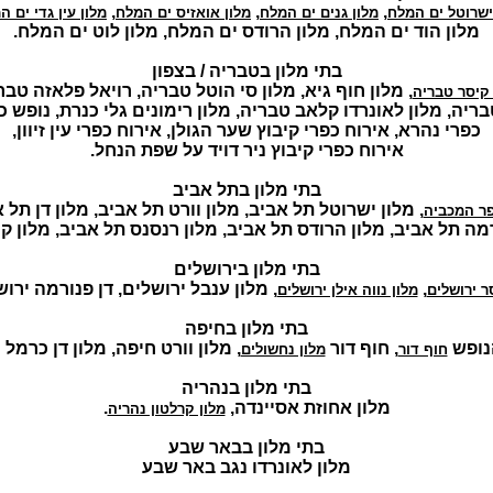
,
,
,
ישרוטל ים המלח
מלון גנים ים המלח
מלון אואזיס ים המלח
מלון עין גדי ים ה
מלון הוד ים המלח, מלון הרודס ים המלח, מלון לוט ים המלח.
בתי מלון בטבריה / בצפון
, מלון חוף גיא, מלון סי הוטל טבריה, רויאל פלאזה טבר
 קיסר טבריה
בריה, מלון לאונרדו קלאב טבריה, מלון רימונים גלי כנרת, נופש כפ
כפרי נהרא, אירוח כפרי קיבוץ שער הגולן, אירוח כפרי עין זיוון,
אירוח כפרי קיבוץ ניר דויד על שפת הנחל.
בתי מלון בתל אביב
, מלון ישרוטל תל אביב, מלון וורט תל אביב, מלון דן תל 
פר המכביה
רמה תל אביב, מלון הרודס תל אביב, מלון רנסנס תל אביב, מלון קי
בתי מלון בירושלים
,
, מלון ענבל ירושלים, דן פנורמה ירוש
ר ירושלים
מלון נווה אילן ירושלים
בתי מלון בחיפה
נופש
, חוף דור
, מלון וורט חיפה, מלון דן כרמל 
חוף דור
מלון נחשולים
בתי מלון בנהריה
מלון אחוזת אסיינדה,
.
מלון קרלטון נהריה
בתי מלון בבאר שבע
מלון לאונרדו נגב באר שבע