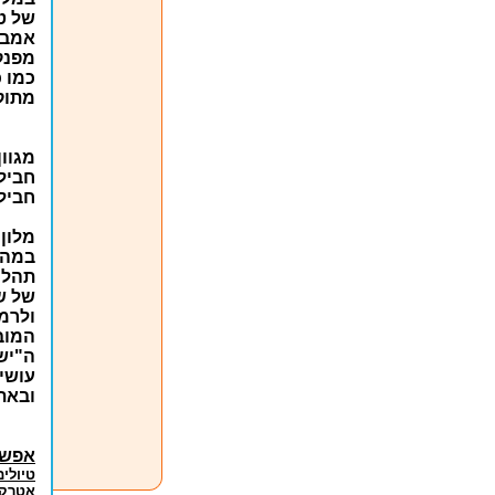
של טי
אמבט 
מפנק
כמו כ
מתוקי
מגוו
חבילות י
חביל
מלון
במהל
תהלי
של ש
ולרמ
המובי
ה"יש
עושים במהלך
ובאת
אפשר
טיולים
אטרקצ